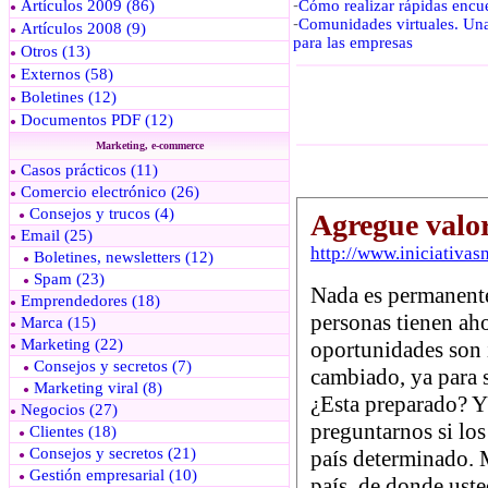
Artículos 2009 (86)
-
Cómo realizar rápidas encue
●
-
Comunidades virtuales. Una
Artículos 2008 (9)
●
para las empresas
Otros (13)
●
Externos (58)
●
Boletines (12)
●
Documentos PDF (12)
●
Marketing, e-commerce
Casos prácticos (11)
●
Comercio electrónico (26)
●
Consejos y trucos (4)
●
Email (25)
●
Boletines, newsletters (12)
●
Spam (23)
●
Emprendedores (18)
●
Marca (15)
●
Marketing (22)
●
Consejos y secretos (7)
●
Marketing viral (8)
●
Negocios (27)
●
Clientes (18)
●
Consejos y secretos (21)
●
Gestión empresarial (10)
●