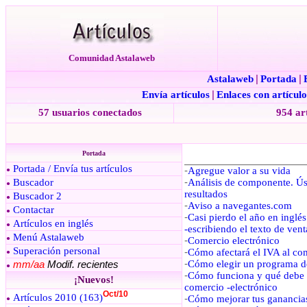
Comunidad Astalaweb
Astalaweb
|
Portada
|
Envía artículos
|
Enlaces con artículo
57 usuarios conectados
954 ar
Portada
Portada / Envía tus artículos
-
Agregue valor a su vida
●
Buscador
-
Análisis de componente. Ús
●
resultados
Buscador 2
●
-
Aviso a navegantes.com
Contactar
●
-
Casi pierdo el año en inglé
Artículos en inglés
●
-escribiendo el texto de vent
Menú Astalaweb
●
-
Comercio electrónico
Superación personal
-
Cómo afectará el IVA al co
●
-
Cómo elegir un programa d
mm/aa
Modif. recientes
●
-
Cómo funciona y qué debe o
¡Nuevos!
comercio -electrónico
Oct/10
Artículos 2010 (163)
-
Cómo mejorar tus ganancias.
●