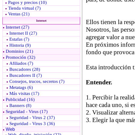
Pagos y precios (10)
●
Tienda virtual (7)
●
Ventas (21)
●
Internet
Internet (27)
●
Internet II (27)
●
Estafas (7)
●
Historia (9)
●
Dominios (21)
●
Promoción (32)
●
Afiliados (7)
●
Buscadores (28)
●
Buscadores II (7)
●
Consejos, trucos, secretos (7)
●
Metatags (6)
●
Más visitas (17)
●
Publicidad (16)
●
Banners (8)
●
Seguridad - Virus (17)
●
Seguridad - Virus 2 (37)
●
Seguridad - Virus 3 (36)
●
Web
●
Web, diseño, iniciación (22)